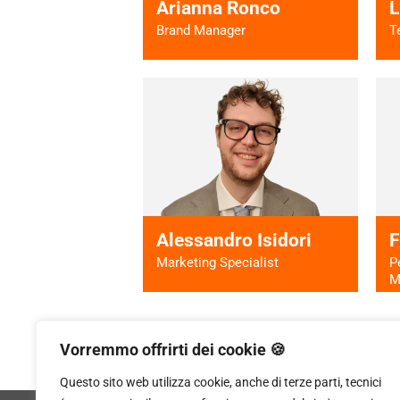
Arianna Ronco
L
Brand Manager
T
Vai al profilo >
Alessandro Isidori
F
Marketing Specialist
P
M
Vorremmo offrirti dei cookie 🍪
Questo sito web utilizza cookie, anche di terze parti, tecnici