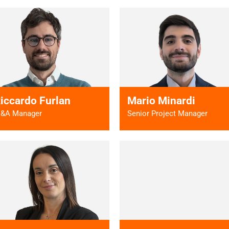
Vai al profilo >
Vai al profilo
iccardo Furlan
Mario Minardi
&A Manager
Senior Project Manager
Vai al profilo >
Vai al profilo