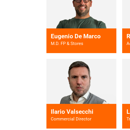
Vai al profilo >
Eugenio De Marco
R
M.D. FP & Stores
A
Vai al profilo >
Ilario Valsecchi
L
Commercial Director
T