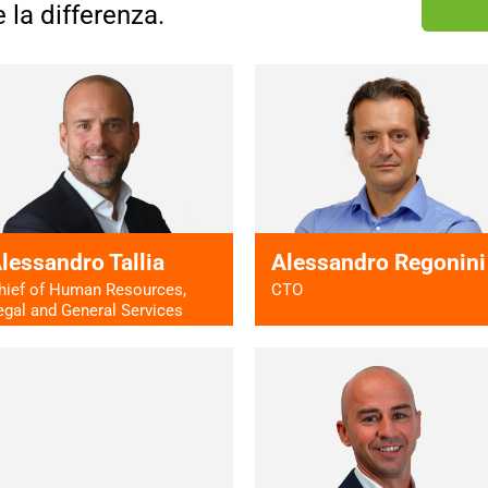
e la differenza.
lessandro Tallia
Alessandro Regonini
hief of Human Resources,
CTO
egal and General Services
Vai al profilo >
Vai al profilo