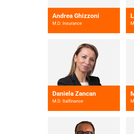
Andrea Ghizzoni
L
M.D. Insurance
M
Vai al profilo >
Daniela Zancan
M
M.D. Italfinance
M