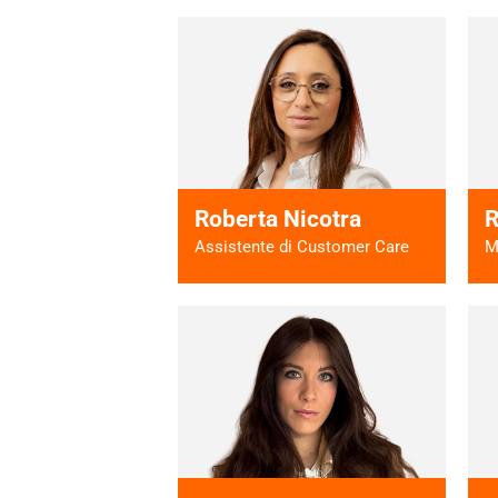
Vai al profilo >
Roberta Nicotra
R
Assistente di Customer Care
M
Vai al profilo >