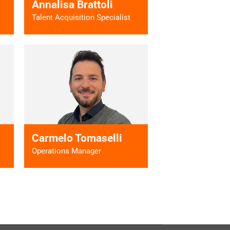
Annalisa Brattoli
Talent Acquisition Specialist
 >
Vai al profilo >
Carmelo Tomaselli
Operations Manager