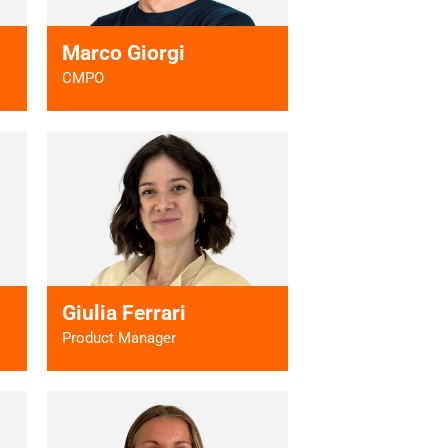
Marco Giorgi
CMPO
 >
Vai al profilo >
Giulia Ferrari
Product Manager