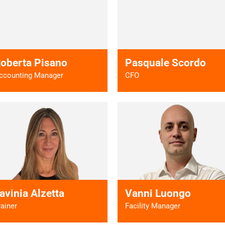
Vai al profilo >
Vai al profilo
oberta Pisano
Pasquale Scordo
ccounting Manager
CFO
Vai al profilo >
Vai al profilo
avinia Alzetta
Vanni Luongo
rainer
Facility Manager