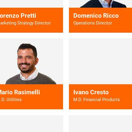
orenzo Pretti
Domenico Ricco
arketing Strategy Director
Operations Director
Vai al profilo >
Vai al profilo
ario Rasimelli
Ivano Cresto
.D. Utilities
M.D. Financial Products