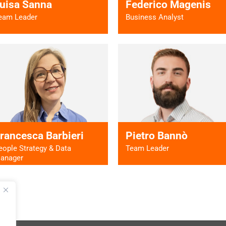
uisa Sanna
Federico Magenis
eam Leader
Business Analyst
Vai al profilo >
Vai al profilo
rancesca Barbieri
Pietro Bannò
eople Strategy & Data
Team Leader
anager