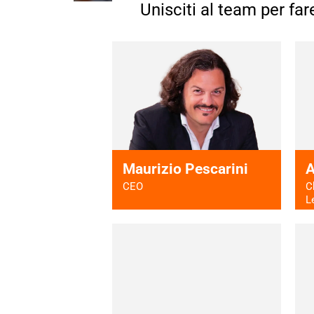
Unisciti al team per far
Maurizio Pescarini
A
CEO
C
L
Vai al profilo >