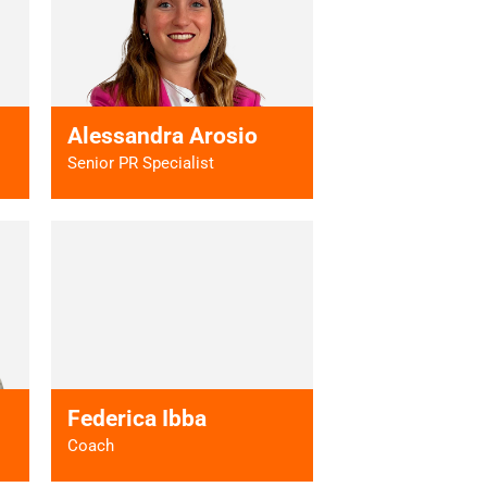
 >
Vai al profilo >
Alessandra Arosio
Senior PR Specialist
 >
Vai al profilo >
Federica Ibba
Coach