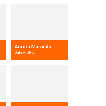
 >
Vai al profilo >
Aurora Morando
Data Analyst
 >
Vai al profilo >